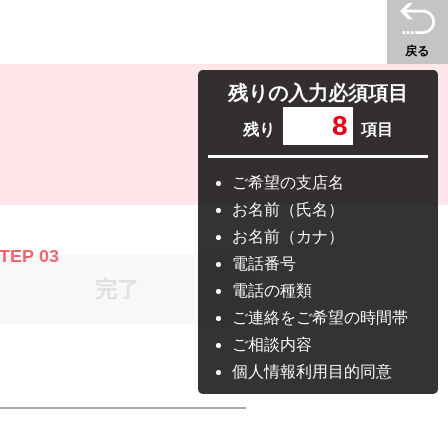
戻る
残りの入力必須項目
8
残り
項目
ご希望の支店名
お名前（氏名）
お名前（カナ）
TEP 03
電話番号
完了
電話の種類
ご連絡をご希望の時間帯
ご相談内容
個人情報利用目的同意