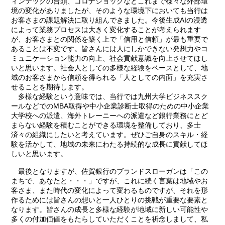
ィンテックの台頭、コロナショックなどこれまで様々な外部環
境の変化がありましたが、そのような環境下においても当行は
お客さまの課題解決に取り組んできました。今後生成AIの浸透
によって業務プロセスは大きく変化することが考えられます
が、お客さまとの関係を築く上で「信用と信頼」が最も重要で
あることは不変です。皆さんには人にしかできない発想力やコ
ミュニケーション能力の向上、社会貢献意識を向上させてほし
いと思います。社会人としての多様な経験をベースとして、地
域のお客さまから信頼を得られる「人としての内面」を充実さ
せることを期待します。
多様な経験という意味では、当行では九州大学ビジネススク
ールなどでのMBA取得や中小企業診断士取得のための中小企業
大学校への派遣、海外トレーニーへの派遣など銀行業務にとど
まらない経験を積むことができる環境を整備しており、多士
済々の組織にしたいと考えています。ぜひご自身のスキル・経
験を活かして、地域の未来にわたる持続的な成長に貢献してほ
しいと思います。
最後となりますが、佐賀銀行のブランドスローガンは「この
まちで、あなたと・・・」ですが、これに続く言葉は地域やお
客さま、また時代の変化によって変わるものですが、それを形
作るためには皆さんの想いと一人ひとりの挑戦が重要な要素と
なります。皆さんの成長と多様な経験が地域に新しい可能性や
多くの付加価値をもたらしていただくことを祈念しまして、私