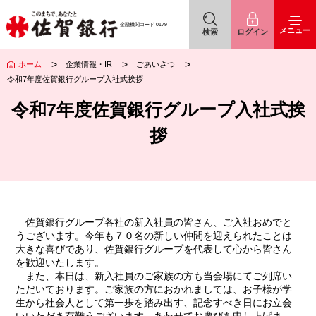
佐賀銀行
アイコン
アイコン
金融機関コード
0179
メニュー
検索
ログイン
ホーム
企業情報・IR
ごあいさつ
令和7年度佐賀銀行グループ入社式挨拶
令和7年度佐賀銀行グループ入社式挨
拶
佐賀銀行グループ各社の新入社員の皆さん、ご入社おめでと
うございます。今年も７０名の新しい仲間を迎えられたことは
大きな喜びであり、佐賀銀行グループを代表して心から皆さん
を歓迎いたします。
また、本日は、新入社員のご家族の方も当会場にてご列席い
ただいております。ご家族の方におかれましては、お子様が学
生から社会人として第一歩を踏み出す、記念すべき日にお立会