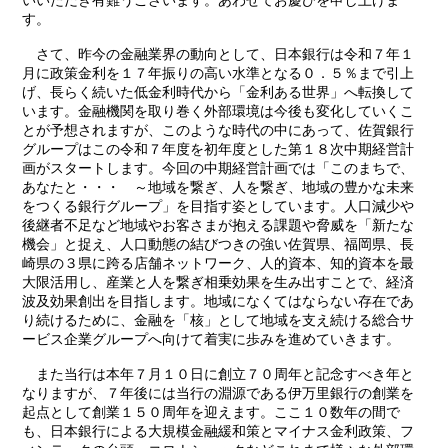
いいただき有難うございます。あわせてお慶びを申し上げま
す。
さて、昨今の金融業界の動向として、日本銀行は令和７年１
月に政策金利を１７年振りの高い水準となる０．５％まで引上
げ、長らく続いた低金利時代から「金利ある世界」へ転換して
います。金融機関を取り巻く外部環境は今後も変化していくこ
とが予想されますが、このような時代の中にあって、佐賀銀行
グループはこの令和７年度を初年度とした第１８次中期経営計
画がスタートします。今回の中期経営計画では「このまちで、
あなたと・・・ ～地域を繋ぎ、人を繋ぎ、地域の豊かな未来
をつくる銀行グループ」を目指す姿としています。人口減少や
後継者不足など地域やお客さまが抱える課題や脅威を「新たな
機会」と捉え、人口動態の結びつきの強い佐賀県、福岡県、長
崎県の３県に跨る店舗ネットワーク、人的資本、知的資本を最
大限活用し、産業と人を繋ぎ相乗効果を生み出すことで、経済
波及効果創出を目指します。地域になくてはならない存在であ
り続けるために、金融を「核」として地域を支え続ける総合サ
ービス企業グループへ向けて着実に歩みを進めていきます。
また当行は本年７月１０日に創立７０周年と記念すべき年と
なりますが、７年後には当行の淵源である伊万里銀行の創業を
起点として創業１５０周年を迎えます。ここ１０数年の間で
も、日本銀行による大規模金融緩和策とマイナス金利政策、フ