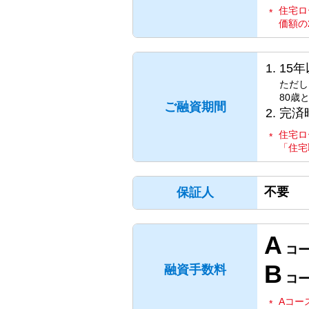
住宅ロ
価額の
15年
ただし
80歳
ご融資期間
完済
住宅ロ
「住宅
不要
保証人
A
コ
B
融資手数料
コー
Aコー