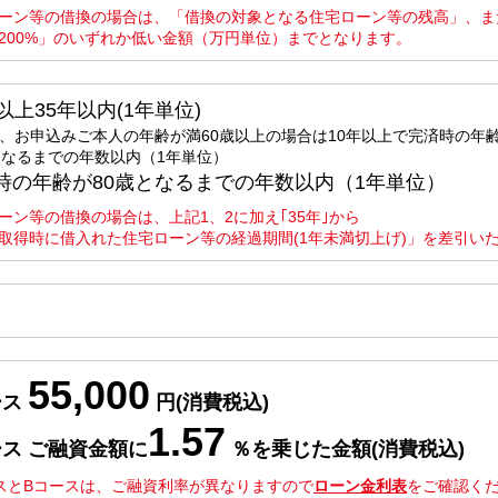
ーン等の借換の場合は、「借換の対象となる住宅ローン等の残高」、ま
200%」のいずれか低い金額（万円単位）までとなります。
以上35年以内(1年単位)
、お申込みご本人の年齢が満60歳以上の場合は10年以上で完済時の年
となるまでの年数以内（1年単位）
時の年齢が80歳となるまでの年数以内（1年単位）
ーン等の借換の場合は、上記1、2に加え｢35年｣から
取得時に借入れた住宅ローン等の経過期間(1年未満切上げ)」を差引い
55,000
ース
円(消費税込)
1.57
ス ご融資金額に
％を乗じた金額(消費税込)
スとBコースは、ご融資利率が異なりますので
ローン金利表
をご確認く