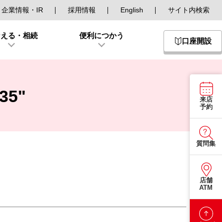
企業情報・IR
採用情報
English
サイト内検索
なえる・相続
便利につかう
口座開設
アイコン
5"
来店
予約
質問集
店舗
ATM