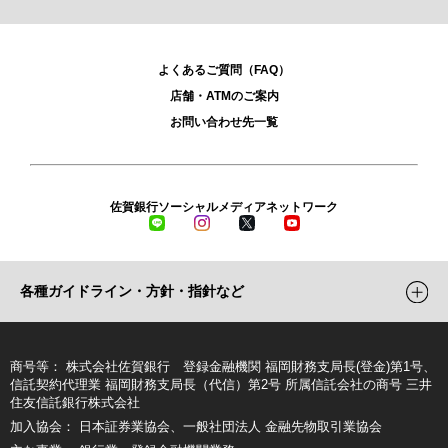
よくあるご質問（FAQ）
店舗・ATMのご案内
お問い合わせ先一覧
佐賀銀行ソーシャルメディアネットワーク
LINE
Instagram
X
YouTube
各種ガイドライン・方針・指針など
商号等
株式会社佐賀銀行 登録金融機関 福岡財務支局長(登金)第1号、
信託契約代理業 福岡財務支局長（代信）第2号 所属信託会社の商号 三井
住友信託銀行株式会社
加入協会
日本証券業協会、一般社団法人 金融先物取引業協会