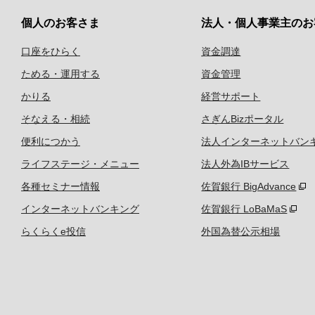
個人のお客さま
法人・個人事業主のお
口座をひらく
資金調達
ためる・運用する
資金管理
かりる
経営サポート
そなえる・相続
さぎんBizポータル
便利につかう
法人インターネットバン
ライフステージ・メニュー
法人外為IBサービス
各種セミナー情報
佐賀銀行 BigAdvance
インターネットバンキング
佐賀銀行 LoBaMaS
らくらくe投信
外国為替公示相場