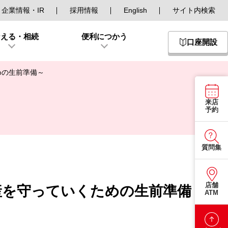
企業情報・IR
採用情報
English
サイト内検索
なえる・相続
便利につかう
口座開設
アイコン
めの生前準備～
来店
予約
質問集
店舗
産を守っていくための生前準備
ATM