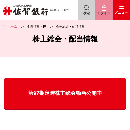
佐賀銀行
アイコン
アイコン
金融機関コード
0179
メニュー
検索
ログイン
ホーム
企業情報・IR
株主総会・配当情報
株主総会・配当情報
第97期定時株主総会動画公開中