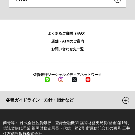
よくあるご質問（FAQ）
店舗・ATMのご案内
お問い合わせ先一覧
佐賀銀行ソーシャルメディアネットワーク
LINE
Instagram
X
YouTube
各種ガイドライン・方針・指針など
商号等
株式会社佐賀銀行 登録金融機関 福岡財務支局長(登金)第1号、
信託契約代理業 福岡財務支局長（代信）第2号 所属信託会社の商号 三井
住友信託銀行株式会社