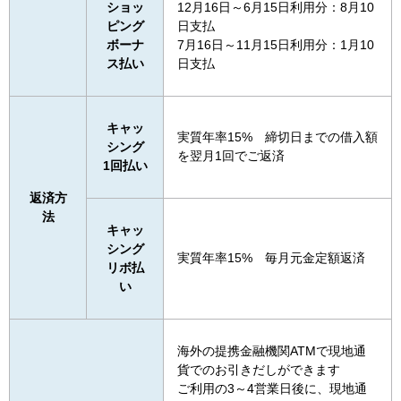
ショッ
12月16日～6月15日利用分：8月10
ピング
日支払
ボーナ
7月16日～11月15日利用分：1月10
ス払い
日支払
キャッ
実質年率15% 締切日までの借入額
シング
を翌月1回でご返済
1回払い
返済方
法
キャッ
シング
実質年率15% 毎月元金定額返済
リボ払
い
海外の提携金融機関ATMで現地通
貨でのお引きだしができます
ご利用の3～4営業日後に、現地通