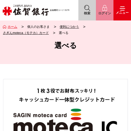
佐賀銀行
アイコン
アイコン
金融機関コード
0179
メニュー
検索
ログイン
ホーム
個人のお客さま
便利につかう
さぎんmoteca（モテカ）カード
選べる
選べる