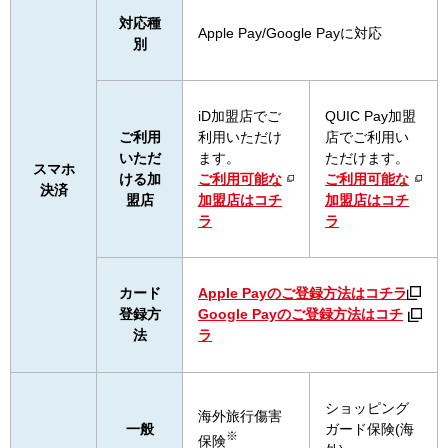
対応種
Apple Pay/Google Payに対応
別
iD加盟店でご
QUIC Pay加盟
ご利用
利用いただけ
店でご利用い
いただ
ます。
ただけます。
スマホ
ける加
ご利用可能な
ご利用可能な
決済
盟店
加盟店はコチ
加盟店はコチ
ラ
ラ
カード
Apple Payのご登録方法はコチラ
登録方
Google Payのご登録方法はコチ
法
ラ
ショッピング
海外旅行傷害
一般
ガード保険(海
※
保険