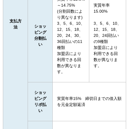
～14.75%
実質年率
(分割回数によ
15.00%
り異なります)
支払方
3、5、6、10、
3、5、6、10、
ショッ
法
12、15、18、
12、15、18、
ピング
20、24、30、
20、24回払い
分割払
36回払いの11
の9種類
い
種類
加盟店により
加盟店により
利用できる回
利用できる回
数が異なりま
数が異なりま
す。
す。
ショッ
ピング
実質年率15% 締切日までの借入額
リボ払
を元金定額返済
い