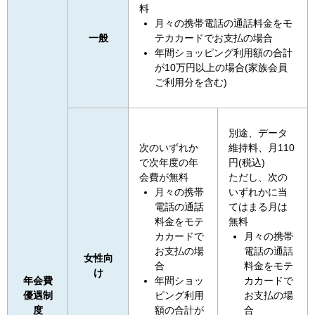
料
月々の携帯電話の通話料金をモ
一般
テカカードでお支払の場合
年間ショッピング利用額の合計
が10万円以上の場合(家族会員
ご利用分を含む)
別途、データ
次のいずれか
維持料、月110
で次年度の年
円(税込)
会費が無料
ただし、次の
月々の携帯
いずれかに当
電話の通話
てはまる月は
料金をモテ
無料
カカードで
月々の携帯
お支払の場
電話の通話
女性向
合
料金をモテ
け
年会費
年間ショッ
カカードで
優遇制
ピング利用
お支払の場
度
額の合計が
合