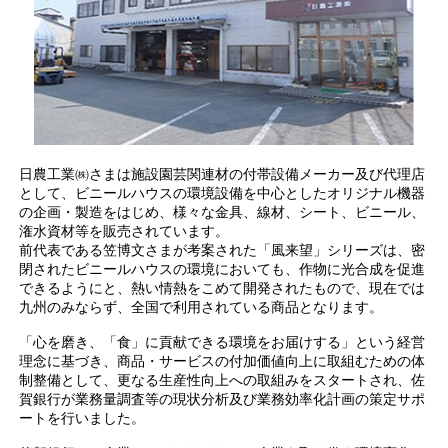
日農工業㈱さまは施設園芸関連材の付帯設備メーカー及び代理店
として、ビニールハウスの環境設備を中心としたオリジナル機器
の企画・製造をはじめ、様々な金具、線材、シート、ビニール、
潅水資材等を販売されています。
前代表である笠博文さまが考案された「風来望」シリーズは、密
閉されたビニールハウスの環境においても、作物に光合成を促進
できるようにと、熱い情熱をこめて開発されたもので、現在では
九州のみならず、全国で利用されている商品となります。
「心を磨き、「食」に貢献できる環境をお届けする」という経営
理念に基づき、商品・サービスの付加価値向上に取組むための体
制整備として、更なる生産性向上への取組みをスタートされ、佐
賀銀行が業務量調査等の現状分析及び業務効率化計画の策定サポ
ートを行いました。