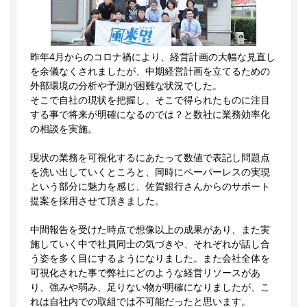
昨年4月からのコロナ禍により、経営計画の大幅な見直し
を余儀なくされましたが、中期経営計画を立てるための
外部環境の分析や予測が困難な状況でした。
そこで自社の現状を把握し、そこで得られたものに注目
する事で将来が明確になるのでは？と数社に業務効率化
の相談を実施。
現状の業務を可視化するにあたって数値で表記し問題点
を洗い出していくところと、同時にペーパーレスの実現
という部分に魅力を感じ、佐賀銀行さんからのサポート
提案を採用させて頂きました。
中間報告を受けた時点で想像以上の成果があり、また実
施していく中で社員同士の気づきや、それぞれが話し合
う姿を多く目にするようになりました。また会社全体を
可視化された事で弊社にどのような経営リソースがあ
り、強みや弱み、足りない物が明確になりましたが、こ
れは自社内での取組では不可能だったと思います。