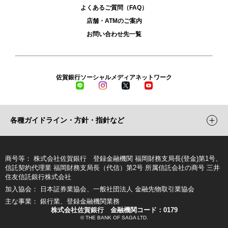
よくあるご質問（FAQ）
店舗・ATMのご案内
お問い合わせ先一覧
佐賀銀行ソーシャルメディアネットワーク
LINE
Instagram
X
YouTube
各種ガイドライン・方針・指針など
商号等
株式会社佐賀銀行 登録金融機関 福岡財務支局長(登金)第1号、
信託契約代理業 福岡財務支局長（代信）第2号 所属信託会社の商号 三井
住友信託銀行株式会社
加入協会
日本証券業協会、一般社団法人 金融先物取引業協会
主な事業
銀行業、登録金融機関業務
株式会社佐賀銀行 金融機関コード：0179
© THE BANK OF SAGA LTD.