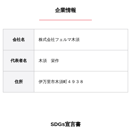
企業情報
会社名
株式会社フェルマ木須
代表者名
木須 栄作
住所
伊万里市木須町４９３８
SDGs宣言書