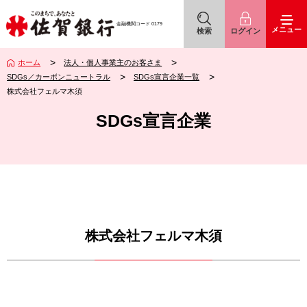
佐賀銀行
アイコン
アイコン
金融機関コード
0179
メニュー
検索
ログイン
ホーム
法人・個人事業主のお客さま
SDGs／カーボンニュートラル
SDGs宣言企業一覧
株式会社フェルマ木須
SDGs宣言企業
株式会社フェルマ木須