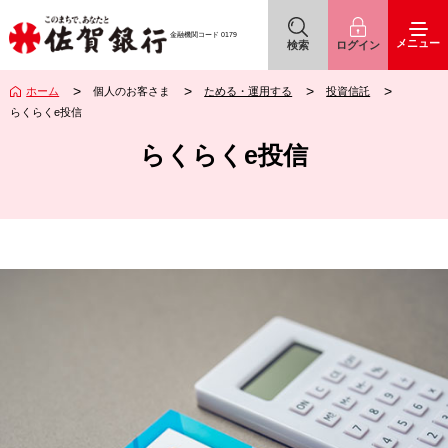
佐賀銀行
アイコン
アイコン
金融機関コード
0179
メニュー
検索
ログイン
ホーム
個人のお客さま
ためる・運用する
投資信託
らくらくe投信
らくらくe投信