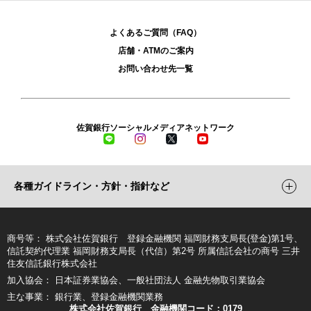
よくあるご質問（FAQ）
店舗・ATMのご案内
お問い合わせ先一覧
佐賀銀行ソーシャルメディアネットワーク
LINE
Instagram
X
YouTube
各種ガイドライン・方針・指針など
商号等
株式会社佐賀銀行 登録金融機関 福岡財務支局長(登金)第1号、
信託契約代理業 福岡財務支局長（代信）第2号 所属信託会社の商号 三井
住友信託銀行株式会社
加入協会
日本証券業協会、一般社団法人 金融先物取引業協会
主な事業
銀行業、登録金融機関業務
株式会社佐賀銀行 金融機関コード：0179